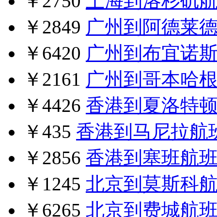
￥2750
上海到洛杉矶
￥2849
广州到阿德莱
￥6420
广州到布宜诺
￥2161
广州到哥本哈
￥4426
香港到夏洛特
￥435
香港到马尼拉航
￥2856
香港到塞班航
￥1245
北京到莫斯科
￥6265
北京到费城航