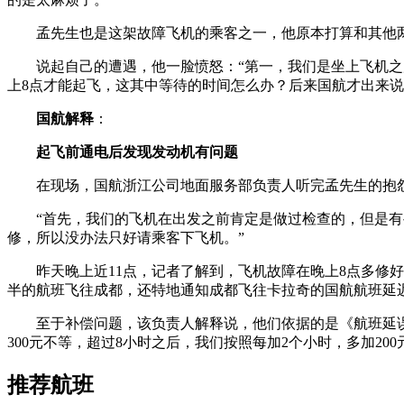
孟先生也是这架故障飞机的乘客之一，他原本打算和其他两
说起自己的遭遇，他一脸愤怒：“第一，我们是坐上飞机之后
上8点才能起飞，这其中等待的时间怎么办？后来国航才出来说
国航解释
：
起飞前通电后发现发动机有问题
在现场，国航浙江公司地面服务部负责人听完孟先生的抱
“首先，我们的飞机在出发之前肯定是做过检查的，但是有些
修，所以没办法只好请乘客下飞机。”
昨天晚上近11点，记者了解到，飞机故障在晚上8点多修好后
半的航班飞往成都，还特地通知成都飞往卡拉奇的国航航班延
至于补偿问题，该负责人解释说，他们依据的是《航班延误经济
300元不等，超过8小时之后，我们按照每加2个小时，多加200
推荐航班