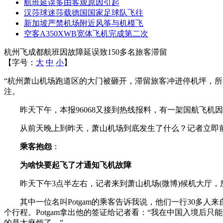
航班延误多由客观原因引起
汉莎球迷莎载德国国家足球队飞往
新加坡严禁机场附近风筝与机模飞
空客A350XWB宽体飞机完成第二次
杭州飞成都航班因故障延误致150多名旅客滞留
【字号：
大
中
小
】
“杭州萧山机场跑道区的大门被砸开，滞留旅客冲进停机坪，所有
注。
昨天下午，本报96068又接到热线报料，有一架国航飞机因故
从前天晚上到昨天，萧山机场到底发生了什么？记者立即
乘客抱怨
：
为啥快要起飞了才通知飞机故障
昨天下午3点半左右，记者来到萧山机场(微博)候机大厅，
其中一位名叫Potgam的乘客告诉我说，他们一行30多人来
个行程。Potgam拿出他的签证给记者看：“我在中国入境后
的是太麻烦了。”