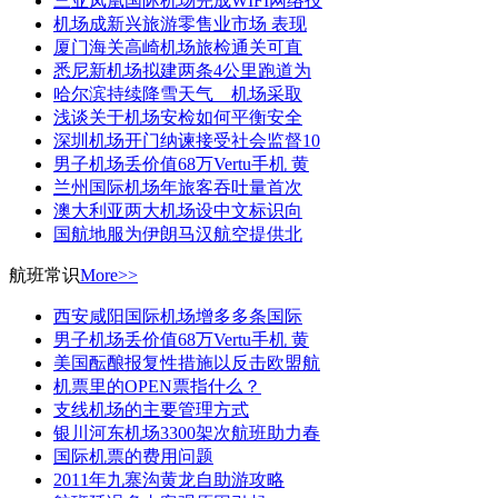
三亚凤凰国际机场完成WIFI网络技
机场成新兴旅游零售业市场 表现
厦门海关高崎机场旅检通关可直
悉尼新机场拟建两条4公里跑道为
哈尔滨持续降雪天气 机场采取
浅谈关于机场安检如何平衡安全
深圳机场开门纳谏接受社会监督10
男子机场丢价值68万Vertu手机 黄
兰州国际机场年旅客吞吐量首次
澳大利亚两大机场设中文标识向
国航地服为伊朗马汉航空提供北
航班常识
More>>
西安咸阳国际机场增多多条国际
男子机场丢价值68万Vertu手机 黄
美国酝酿报复性措施以反击欧盟航
机票里的OPEN票指什么？
支线机场的主要管理方式
银川河东机场3300架次航班助力春
国际机票的费用问题
2011年九寨沟黄龙自助游攻略