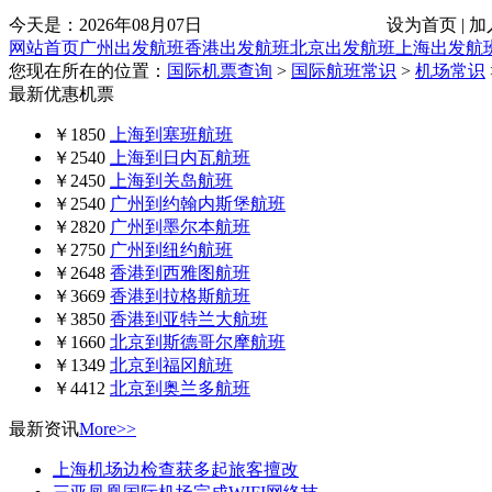
今天是：
2026年08月07日
设为首页 | 加
网站首页
广州出发航班
香港出发航班
北京出发航班
上海出发航
您现在所在的位置：
国际机票查询
>
国际航班常识
>
机场常识
最新优惠机票
￥1850
上海到塞班航班
￥2540
上海到日内瓦航班
￥2450
上海到关岛航班
￥2540
广州到约翰内斯堡航班
￥2820
广州到墨尔本航班
￥2750
广州到纽约航班
￥2648
香港到西雅图航班
￥3669
香港到拉格斯航班
￥3850
香港到亚特兰大航班
￥1660
北京到斯德哥尔摩航班
￥1349
北京到福冈航班
￥4412
北京到奥兰多航班
最新资讯
More>>
上海机场边检查获多起旅客擅改