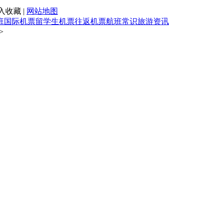
入收藏 |
网站地图
班
国际机票
留学生机票
往返机票
航班常识
旅游资讯
>