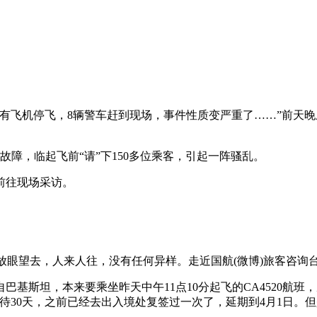
飞机停飞，8辆警车赶到现场，事件性质变严重了……”前天晚上，
障，临起飞前“请”下150多位乘客，引起一阵骚乱。
前往现场采访。
放眼望去，人来人往，没有任何异样。走近国航(微博)旅客咨询
自巴基斯坦，本来要乘坐昨天中午11点10分起飞的CA4520
只能待30天，之前已经去出入境处复签过一次了，延期到4月1日