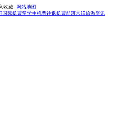
入收藏 |
网站地图
班
国际机票
留学生机票
往返机票
航班常识
旅游资讯