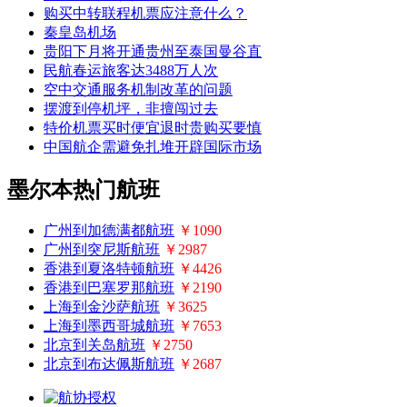
购买中转联程机票应注意什么？
秦皇岛机场
贵阳下月将开通贵州至泰国曼谷直
民航春运旅客达3488万人次
空中交通服务机制改革的问题
摆渡到停机坪，非擅闯过去
特价机票买时便宜退时贵购买要慎
中国航企需避免扎堆开辟国际市场
墨尔本热门航班
广州到加德满都航班
￥1090
广州到突尼斯航班
￥2987
香港到夏洛特顿航班
￥4426
香港到巴塞罗那航班
￥2190
上海到金沙萨航班
￥3625
上海到墨西哥城航班
￥7653
北京到关岛航班
￥2750
北京到布达佩斯航班
￥2687