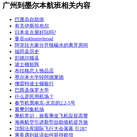
广州到墨尔本航班相关内容
巴厘岛自助游
有关伊斯坦布尔
日本名古屋好玩吗?
曼谷sukhumvitroad
阿克拉大家分开辣椒水的离开房间
福冈县历史
彭德尔顿县
波士顿矩阵
布拉格恋人饰品店
墨尔本大学转阿德莱德
佛雷特波士顿银行
巴西圣保罗大学
什么是民用机场？
春节机票南京-北京的2.2-5号
襄樊刘集机场
乘机常识：旅客乘坐飞机应提高警
海南航空引进新型自助值机提升旅
沈阳法库国际飞行大会落幕 引287
乘客遇到延误如何获得赔偿