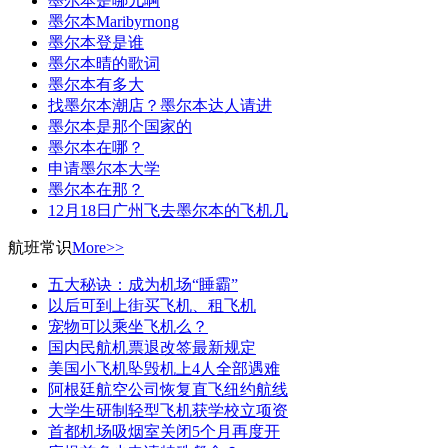
墨尔本是哪儿啊
墨尔本Maribyrnong
墨尔本登是谁
墨尔本晴的歌词
墨尔本有多大
找墨尔本潮店？墨尔本达人请进
墨尔本是那个国家的
墨尔本在哪？
申请墨尔本大学
墨尔本在那？
12月18日广州飞去墨尔本的飞机几
航班常识
More>>
五大秘诀：成为机场“睡霸”
以后可到上街买飞机、租飞机
宠物可以乘坐飞机么？
国内民航机票退改签最新规定
美国小飞机坠毁机上4人全部遇难
阿根廷航空公司恢复直飞纽约航线
大学生研制轻型飞机获学校立项资
首都机场吸烟室关闭5个月再度开