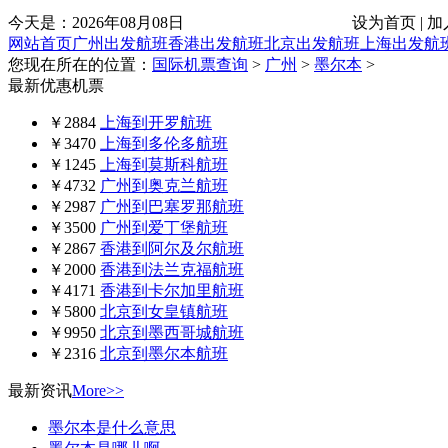
今天是：
2026年08月08日
设为首页 | 加
网站首页
广州出发航班
香港出发航班
北京出发航班
上海出发航
您现在所在的位置：
国际机票查询
>
广州
>
墨尔本
>
最新优惠机票
￥2884
上海到开罗航班
￥3470
上海到多伦多航班
￥1245
上海到莫斯科航班
￥4732
广州到奥克兰航班
￥2987
广州到巴塞罗那航班
￥3500
广州到爱丁堡航班
￥2867
香港到阿尔及尔航班
￥2000
香港到法兰克福航班
￥4171
香港到卡尔加里航班
￥5800
北京到女皇镇航班
￥9950
北京到墨西哥城航班
￥2316
北京到墨尔本航班
最新资讯
More>>
墨尔本是什么意思