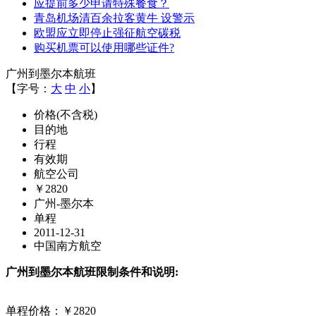
应提前多少申请特殊餐食？
青岛机场清百余拉客黄牛 设警示
欧盟应立即停止强征航空碳税
购买机票可以使用哪些证件?
广州到墨尔本航班
【字号：
大
中
小
】
价格(不含税)
目的地
行程
有效期
航空公司
￥2820
广州-墨尔本
单程
2011-12-31
中国南方航空
广州到墨尔本航班限制条件和说明:
单程价格：￥2820