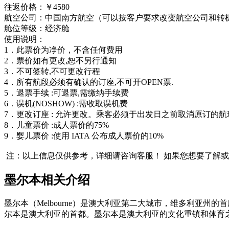
往返价格：￥4580
航空公司：中国南方航空（可以按客户要求改变航空公司和转
舱位等级：经济舱
使用说明：
1．此票价为净价，不含任何费用
2．票价如有更改,恕不另行通知
3．不可签转,不可更改行程
4．所有航段必须有确认的订座,不可开OPEN票.
5．退票手续 :可退票,需缴纳手续费
6．误机(NOSHOW) :需收取误机费
7．更改订座 : 允许更改。乘客必须于出发日之前取消原订的航班
8．儿童票价 :成人票价的75%
9．婴儿票价 :使用 IATA 公布成人票价的10%
注：以上信息仅供参考，详细请咨询客服！
如果您想要了解或
墨尔本相关介绍
墨尔本（Melbourne）是澳大利亚第二大城市，维多利亚州
尔本是澳大利亚的首都。墨尔本是澳大利亚的文化重镇和体育之