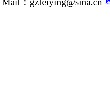
Mail：gzfeiying@sina.cn