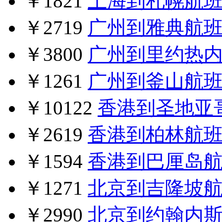
￥1821
上海到札幌航
￥2719
广州到雅典航
￥3800
广州到里约热
￥1261
广州到釜山航
￥10122
香港到圣地亚
￥2619
香港到柏林航
￥1594
香港到巴厘岛
￥1271
北京到吉隆坡
￥2990
北京到约翰内