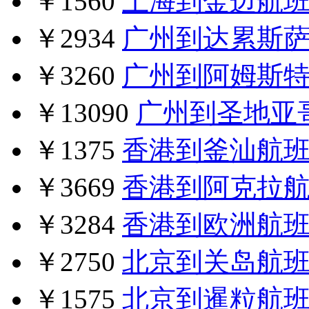
￥1560
上海到金边航
￥2934
广州到达累斯
￥3260
广州到阿姆斯
￥13090
广州到圣地亚
￥1375
香港到釜汕航
￥3669
香港到阿克拉
￥3284
香港到欧洲航
￥2750
北京到关岛航
￥1575
北京到暹粒航