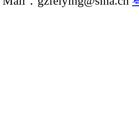
Mail：gzfeiying@sina.cn