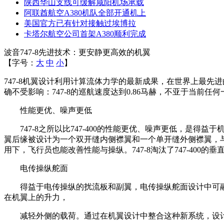
陕西华山支线可缓解咸阳机场承载
阿联酋航空A380机队全部开通机上
美国官方已有针对接触过埃博拉
卡塔尔航空公司首架A380顺利完成
波音747-8先进技术：更安静更高效的机翼
【字号：
大
中
小
】
747-8机翼设计利用计算流体力学的最新成果，在世界上最
确不受影响：747-8的巡航速度达到0.86马赫，不亚于当前任
性能更优、噪声更低
747-8之所以比747-400的性能更优、噪声更低，是
翼后缘被设计为一个双开缝内侧襟翼和一个单开缝外侧襟翼，与
用下，飞行员也能改善性能与操纵。747-8淘汰了747-40
电传操纵舵面
得益于电传操纵的扰流板和副翼，电传操纵舵面设计中可融合
在机翼上的升力，
减轻外侧的载荷。通过在机翼设计中整合这种新系统，设计者就能