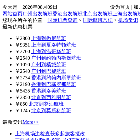
今天是：
2026年08月09日
设为首页 | 加
网站首页
广州出发航班
香港出发航班
北京出发航班
上海出发航
您现在所在的位置：
国际机票查询
>
国际航班常识
>
机场常识
最新优惠机票
￥2800
上海到悉尼航班
￥9351
上海到夏洛特顿航班
￥2760
上海到温哥华航班
￥2540
广州到约翰内斯堡航班
￥1050
广州到槟城航班
￥2540
广州到巴黎航班
￥2734
香港到约翰内斯堡航班
￥2190
香港到巴塞罗那航班
￥5435
香港到洛美航班
￥2350
北京到西雅图航班
￥850
北京到釜汕航班
￥1245
北京到莫斯科航班
最新资讯
More>>
上海机场边检查获多起旅客擅改