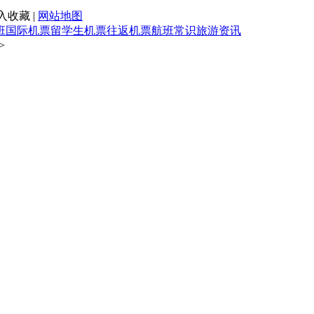
入收藏 |
网站地图
班
国际机票
留学生机票
往返机票
航班常识
旅游资讯
>