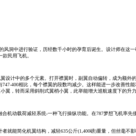
先进的风洞中进行验证，历经数千小时的孕育后诞生。设计师在这
何一款民用飞机。
得益于机翼设计中的多个元素。打开襟翼时，副翼自动偏转，成为额
747-400相比，每个襟翼的段数均减少。这样能进一步改善
0的垂直小翼，转而采用斜削式翼梢小翼，此举能增大巡航速度下的升
机动载荷减轻系统-一种飞行操纵功能。在787梦想飞机率先
简化机翼结构，减轻635公斤(1,400磅)重量，但丝毫不