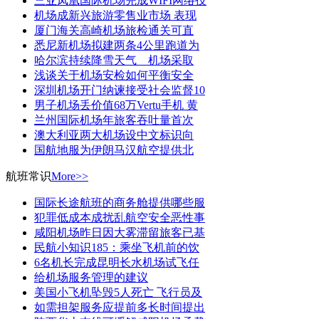
三亚凤凰国际机场完成WIFI网络技
机场成新兴旅游零售业市场 表现
厦门海关高崎机场旅检通关可直
悉尼新机场拟建两条4公里跑道为
哈尔滨持续降雪天气 机场采取
浅谈关于机场安检如何平衡安全
深圳机场开门纳谏接受社会监督10
男子机场丢价值68万Vertu手机 黄
兰州国际机场年旅客吞吐量首次
澳大利亚两大机场设中文标识向
国航地服为伊朗马汉航空提供北
航班常识
More>>
国际长途航班的商务舱提供哪些服
犯罪低成本成扰乱航空安全恶性事
咸阳机场昨日因大雾滞留旅客已基
民航小知识185：乘坐飞机前的饮
6名机长完成昆明长水机场试飞任
给机场服务管理的建议
美国小飞机坠毁5人死亡 飞行员及
如需担架服务应提前多长时间提出