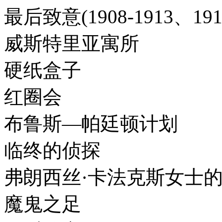
最后致意(1908-1913、191
威斯特里亚寓所
硬纸盒子
红圈会
布鲁斯—帕廷顿计划
临终的侦探
弗朗西丝·卡法克斯女士
魔鬼之足