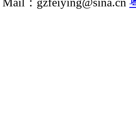
Mail：gzfeiying@sina.cn