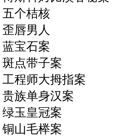
五个桔核
歪唇男人
蓝宝石案
斑点带子案
工程师大拇指案
贵族单身汉案
绿玉皇冠案
铜山毛榉案