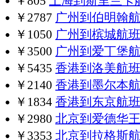
￥805
上海到斯里兰卡
￥2787
广州到伯明翰
￥1050
广州到槟城航
￥3500
广州到爱丁堡
￥5435
香港到洛美航
￥2140
香港到墨尔本
￥1834
香港到东京航
￥2980
北京到爱德华
￥3353
北京到拉格斯