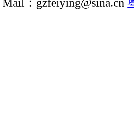
Mail：gzfeiying@sina.cn