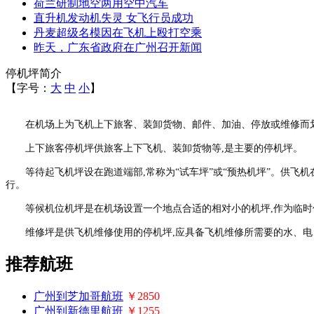
荷兰研制地空两用空中汽车
直升机发动机失灵 女飞行员成功
丹麦超级名模因在飞机上殴打空乘
昨天，广东省政府在广州召开新闻
停机坪简介
【字号：
大
中
小
】
在机场上为飞机上下旅客、装卸货物、邮件、加油、停放或维修而划
上下旅客停机坪供旅客上下飞机、装卸货物等
,
是主要的停机坪。
等待起飞机坪设在跑道端部
,
常称为
“
试车坪
”
或
“
预热机坪
”
。供飞机
行。
等候机位机坪是在机场设置一个地点合适的相对小的机坪
,
作为临时
维修坪是供飞机维修使用的停机坪
,
应具备飞机维修所需要的水、电
推荐航班
广州到芝加哥航班
￥2850
广州到新德里航班
￥1255