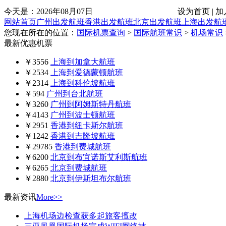
今天是：
2026年08月07日
设为首页 | 加
网站首页
广州出发航班
香港出发航班
北京出发航班
上海出发航
您现在所在的位置：
国际机票查询
>
国际航班常识
>
机场常识
最新优惠机票
￥3556
上海到加拿大航班
￥2534
上海到爱德蒙顿航班
￥2314
上海到科伦坡航班
￥594
广州到台北航班
￥3260
广州到阿姆斯特丹航班
￥4143
广州到波士顿航班
￥2951
香港到纽卡斯尔航班
￥1242
香港到吉隆坡航班
￥29785
香港到费城航班
￥6200
北京到布宜诺斯艾利斯航班
￥6265
北京到费城航班
￥2880
北京到伊斯坦布尔航班
最新资讯
More>>
上海机场边检查获多起旅客擅改