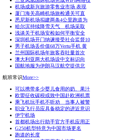
三亚凤凰国际机场完成WIFI网络技
机场成新兴旅游零售业市场 表现
厦门海关高崎机场旅检通关可直
悉尼新机场拟建两条4公里跑道为
哈尔滨持续降雪天气 机场采取
浅谈关于机场安检如何平衡安全
深圳机场开门纳谏接受社会监督10
男子机场丢价值68万Vertu手机 黄
兰州国际机场年旅客吞吐量首次
澳大利亚两大机场设中文标识向
国航地服为伊朗马汉航空提供北
航班常识
More>>
可以携带多少婴儿食用的奶、果汁
欧盟征收碳税或致中国赴欧洲机票
乘飞机玩手机不听劝 当事人被警
职业飞行员应具备稳定的进近意识
伊宁机场
首都机场出行助手官方手机应用正
G250机型特意为中国市场更名
跑道的长度