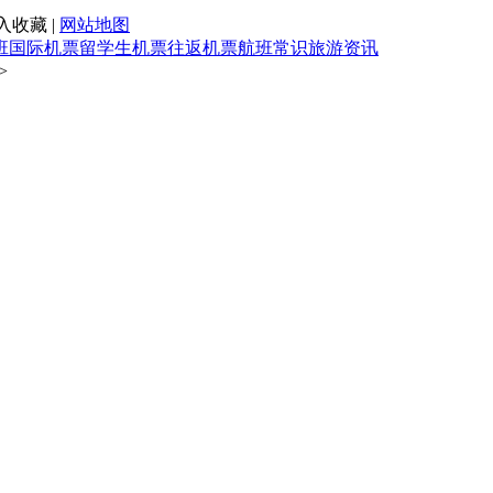
入收藏 |
网站地图
班
国际机票
留学生机票
往返机票
航班常识
旅游资讯
>