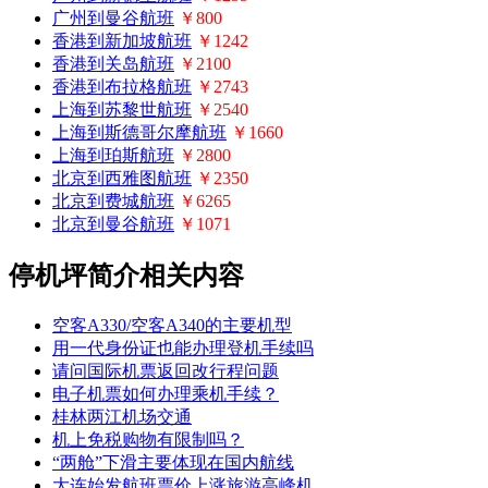
广州到曼谷航班
￥800
香港到新加坡航班
￥1242
香港到关岛航班
￥2100
香港到布拉格航班
￥2743
上海到苏黎世航班
￥2540
上海到斯德哥尔摩航班
￥1660
上海到珀斯航班
￥2800
北京到西雅图航班
￥2350
北京到费城航班
￥6265
北京到曼谷航班
￥1071
停机坪简介相关内容
空客A330/空客A340的主要机型
用一代身份证也能办理登机手续吗
请问国际机票返回改行程问题
电子机票如何办理乘机手续？
桂林两江机场交通
机上免税购物有限制吗？
“两舱”下滑主要体现在国内航线
大连始发航班票价上涨旅游高峰机