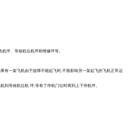
飞机坪、等候机位机坪和维修坪等。
如果有一架飞机由于故障不能起飞时
,
不致影响另一架起飞的飞机正常运
机到等候机位机 坪
,
等有了停机门位时再到上下停机坪。