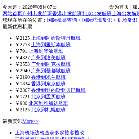
今天是：
2026年08月07日
设为首页 | 加
网站首页
广州出发航班
香港出发航班
北京出发航班
上海出发航
您现在所在的位置：
国际机票查询
>
国际航班常识
>
机场常识
最新优惠机票
￥2125
上海到阿姆斯特丹航班
￥2753
上海到里斯本航班
￥791
上海到釜汕航班
￥4827
广州到洛美航班
￥3553
广州到阿克拉航班
￥2940
广州到基都城航班
￥2190
香港到米兰航班
￥1834
香港到东京航班
￥2867
香港到亚的斯亚贝巴航班
￥1721
北京到孟买航班
￥980
北京到雅加达航班
￥2125
北京到札幌航班
最新资讯
More>>
上海机场边检查获多起旅客擅改