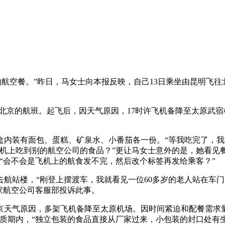
‘早产’的航空餐。”昨日，马女士向本报反映，自己13日乘坐由昆
。
往北京的航班。起飞后，因天气原因，17时许飞机备降至太原武宿
装有面包、蛋糕、矿泉水、小番茄各一份。“等我吃完了，我
吃到别的航空公司的食品？”更让马女士意外的是，她看见餐盒的侧面
，“会不会是飞机上的航食发不完，然后改个标签再发给乘客？”
站楼，“刚登上摆渡车，我就看见一位60多岁的老人站在车门口
家航空公司客服部投诉此事。
天气原因，多架飞机备降至太原机场。因时间紧迫和配餐需求量
保质期内，“独立包装的食品直接从厂家过来，小包装的封口处有