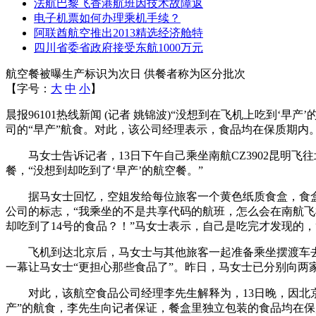
法航巴黎飞香港航班因技术故障返
电子机票如何办理乘机手续？
阿联酋航空推出2013精选经济舱特
四川省委省政府接受东航1000万元
航空餐被曝生产标识为次日 供餐者称为区分批次
【字号：
大
中
小
】
晨报96101热线新闻 (记者 姚锦波)“没想到在飞机上吃到
司的“早产”航食。对此，该公司经理表示，食品均在保质期内
马女士告诉记者，13日下午自己乘坐南航CZ3902昆明飞
餐，“没想到却吃到了‘早产’的航空餐。”
据马女士回忆，空姐发给每位旅客一个黄色纸质食盒，食盒内
公司的标志，“我乘坐的不是共享代码的航班，怎么会在南航飞机上
却吃到了14号的食品？！”马女士表示，自己是吃完才发现的
飞机到达北京后，马女士与其他旅客一起准备乘坐摆渡车去航
一幕让马女士“更担心那些食品了”。昨日，马女士已分别向两
对此，该航空食品公司经理李先生解释为，13日晚，因北京
产”的航食，李先生向记者保证，餐盒里独立包装的食品均在