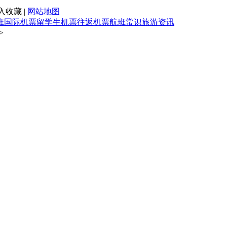
入收藏 |
网站地图
班
国际机票
留学生机票
往返机票
航班常识
旅游资讯
>