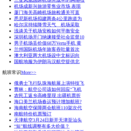
三亚凤凰国际机场完成WIFI网络技
机场成新兴旅游零售业市场 表现
厦门海关高崎机场旅检通关可直
悉尼新机场拟建两条4公里跑道为
哈尔滨持续降雪天气 机场采取
浅谈关于机场安检如何平衡安全
深圳机场开门纳谏接受社会监督10
男子机场丢价值68万Vertu手机 黄
兰州国际机场年旅客吞吐量首次
澳大利亚两大机场设中文标识向
国航地服为伊朗马汉航空提供北
航班常识
More>>
俄勇士飞行队珠海航展上演特技飞
曹林：航空公司该如何回应“飞机
农民工返乡高峰显现 出疆机票折
海口美兰机场春运预计增加航班?
海南航空保障两会航班110架次代
南航特价机票预订
天津航空3月24日新开天津至汕头
“短”航线调整有多大价值？