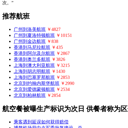
次。”
推荐航班
广州到洛美航班
￥4827
广州到夏洛特顿航班
￥10151
广州到金边航班
￥838
香港到马尼拉航班
￥435
香港到阿尔及尔航班
￥2867
香港到奥兰多航班
￥3826
上海到澳大利亚航班
￥3215
上海到胡志明航班
￥1430
上海到巴塞罗那航班
￥2853
北京到约翰内斯堡航班
￥2990
北京到爱德蒙顿航班
￥2534
北京到柏林航班
￥2854
航空餐被曝生产标识为次日 供餐者称为
乘客遇到延误如何获得赔偿
博鳌机场获中央军委批复建设 总