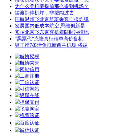
为什么登机要提前那么多到机场？
摆渡到停机坪，非擅闯过去
国航温州飞北京航班乘客自报炸弹
发展国内低成本航空 思维创新是
实拍北京飞东京客机着陆时冲撞地
“黑票代”克隆真行程单高价售机
男子携7条活鱼抵新西兰机场 将被