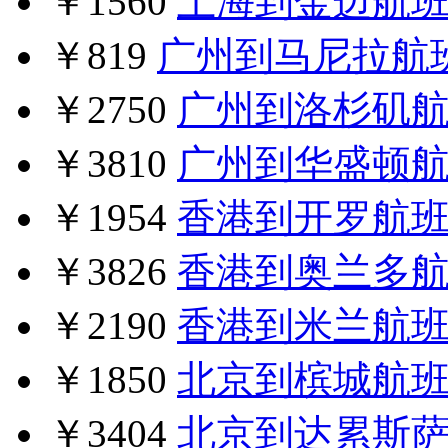
￥1560
上海到金边航
￥819
广州到马尼拉航
￥2750
广州到洛杉矶
￥3810
广州到华盛顿
￥1954
香港到开罗航
￥3826
香港到奥兰多
￥2190
香港到米兰航
￥1850
北京到槟城航
￥3404
北京到达累斯